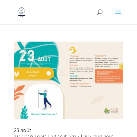
23 août
par
CDOS Loiret
|
23 Août, 2025
|
365 jours pour