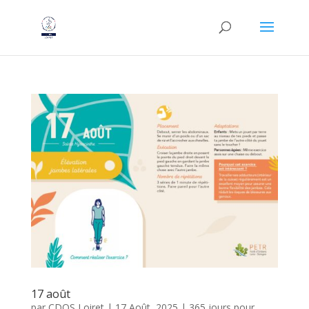
17 août
par
CDOS Loiret
|
17 Août, 2025
|
365 jours pour