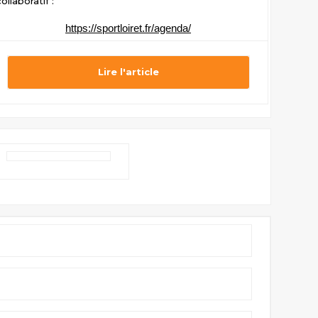
ollaboratif :
https://sportloiret.fr/agenda/
Lire l'article