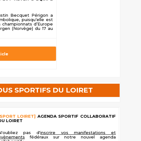
ustin Becquet Périgon a
bolique, puisqu’elle est
s championnats d’Europe
ergen (Norvège) du 17 au
ticle
US SPORTIFS DU LOIRET
[SPORT LOIRET]
AGENDA SPORTIF COLLABORATIF
DU LOIRET
N'oubliez pas d'
inscrire vos manifestations et
évènements
fédéraux sur notre nouvel agenda