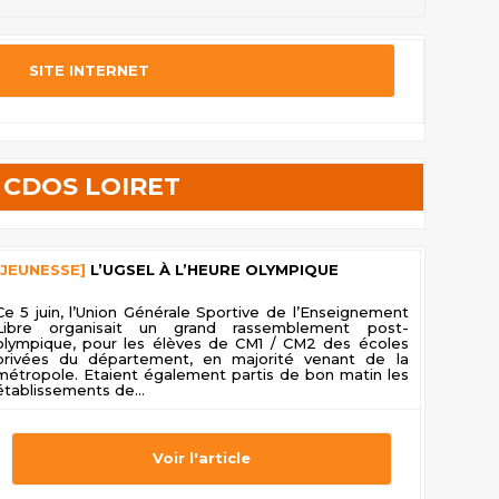
SITE INTERNET
CDOS LOIRET
[JEUNESSE]
L’UGSEL À L’HEURE OLYMPIQUE
Ce 5 juin, l’Union Générale Sportive de l’Enseignement
Libre organisait un grand rassemblement post-
olympique, pour les élèves de CM1 / CM2 des écoles
privées du département, en majorité venant de la
métropole. Etaient également partis de bon matin les
établissements de...
Voir l'article