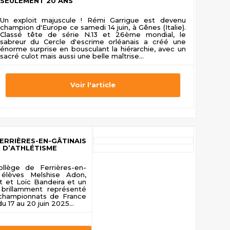
SEULEMENT 20 ANS
Un exploit majuscule ! Rémi Garrigue est devenu
champion d'Europe ce samedi 14 juin, à Gênes (Italie).
Classé tête de série N.13 et 26ème mondial, le
sabreur du Cercle d'escrime orléanais a créé une
énorme surprise en bousculant la hiérarchie, avec un
sacré culot mais aussi une belle maîtrise...
Voir l'article
RRIÈRES-EN-GÂTINAIS
 D’ATHLÉTISME
ollège de Ferrières-en-
élèves Melshise Adon,
t et Loïc Bandeira et un
 brillamment représenté
 championnats de France
 17 au 20 juin 2025...