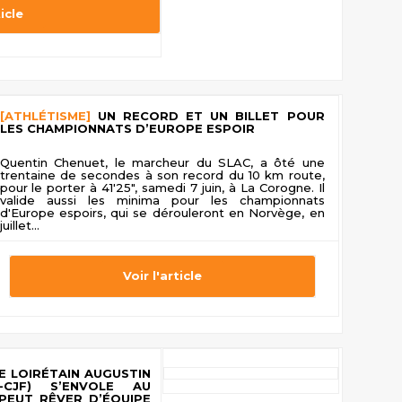
ticle
[ATHLÉTISME]
UN RECORD ET UN BILLET POUR
LES CHAMPIONNATS D’EUROPE ESPOIR
Quentin Chenuet, le marcheur du SLAC, a ôté une
trentaine de secondes à son record du 10 km route,
pour le porter à 41'25", samedi 7 juin, à La Corogne. Il
valide aussi les minima pour les championnats
d'Europe espoirs, qui se dérouleront en Norvège, en
juillet...
Voir l'article
E LOIRÉTAIN AUGUSTIN
-CJF) S’ENVOLE AU
PEUT RÊVER D’ÉQUIPE