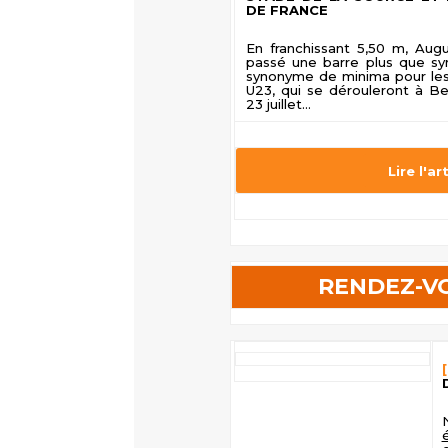
DE FRANCE
En franchissant 5,50 m, Aug
passé une barre plus que sym
synonyme de minima pour le
U23, qui se dérouleront à B
23 juillet...
Lire l'ar
RENDEZ-VO