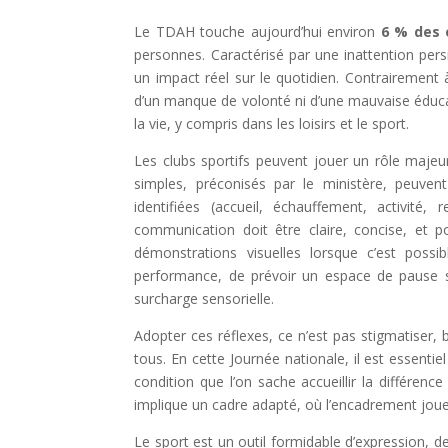
Le TDAH touche aujourd’hui environ
6 % des 
personnes. Caractérisé par une inattention persis
un impact réel sur le quotidien. Contrairement à 
d’un manque de volonté ni d’une mauvaise éduc
la vie, y compris dans les loisirs et le sport.
Les clubs sportifs peuvent jouer un rôle maje
simples, préconisés par le ministère, peuvent
identifiées (accueil, échauffement, activit
communication doit être claire, concise, et 
démonstrations visuelles lorsque c’est possib
performance, de prévoir un espace de pause si 
surcharge sensorielle.
Adopter ces réflexes, ce n’est pas stigmatiser, b
tous. En cette Journée nationale, il est essenti
condition que l’on sache accueillir la différence
implique un cadre adapté, où l’encadrement joue 
Le sport est un outil formidable d’expression, d