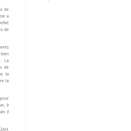
ns de
ble a
eflet
es de
ments
 bien
r. La
es de
ue la
re la
 pour
ve, à
is il
TDAH.