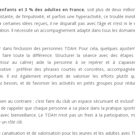
enfants et 3 % des adultes en France
, soit plus de deux millio
tante, de l’impulsivité, et parfois une hyperactivité, ce trouble invisi
certaines idées reçues, il ne disparaît pas avec l’âge et n’est ni le r
ation. Il nécessite un accompagnement adapté dans tous les domain
ur dans l’inclusion des personnes TDAH. Pour cela, quelques ajuste
 faire toute la différence. Structurer la séance avec des étapes
é, retour au calme) aide la personne à se repérer et à s’apaise
positive : préférer des phrases courtes et concrètes, accompagné
le. Il est également important de valoriser les efforts plutôt q
besoin, et de favoriser les activités en petits groupes pour rédui
ien au contraire : c’est faire du club un espace sécurisant et inclusif
el de rappeler que chaque personne a sa place dans la pratique sporti
 avec bienveillance. Le TDAH n’est pas un frein à la participation, ma
un rôle clé.
e canalisation et de valorisation pour les jeunes et les adultes avec 