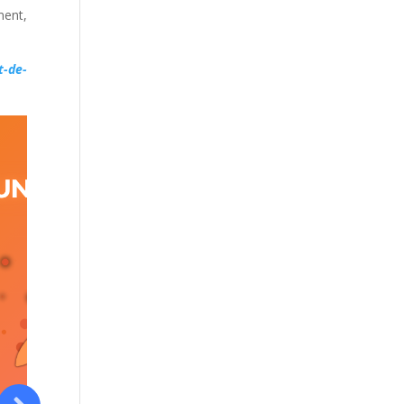
ment,
t-de-