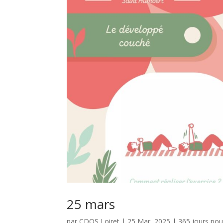
25 mars
par
CDOS Loiret
|
25 Mar, 2025
|
365 jours po