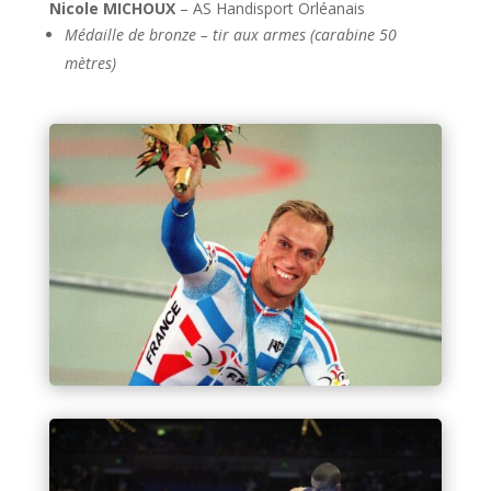
Nicole MICHOUX
– AS Handisport Orléanais
Médaille de bronze – tir aux armes (carabine 50
mètres)