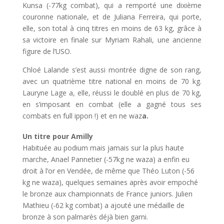
Kunsa (-77kg combat), qui a remporté une dixième
couronne nationale, et de Juliana Ferreira, qui porte,
elle, son total à cinq titres en moins de 63 kg, grâce à
sa victoire en finale sur Myriam Rahali, une ancienne
figure de l’USO.
Chloé Lalande s’est aussi montrée digne de son rang,
avec un quatrième titre national en moins de 70 kg.
Lauryne Lage a, elle, réussi le doublé en plus de 70 kg,
en s’imposant en combat (elle a gagné tous ses
combats en full ippon !) et en ne waz
a.
Un titre pour Amilly
Habituée au podium mais jamais sur la plus haute
marche, Anael Pannetier (-57kg ne waza) a enfin eu
droit à l’or en Vendée, de même que Théo Luton (-56
kg ne waza), quelques semaines après avoir empoché
le bronze aux championnats de France juniors. Julien
Mathieu (-62 kg combat) a ajouté une médaille de
bronze à son palmarès déjà bien garni.