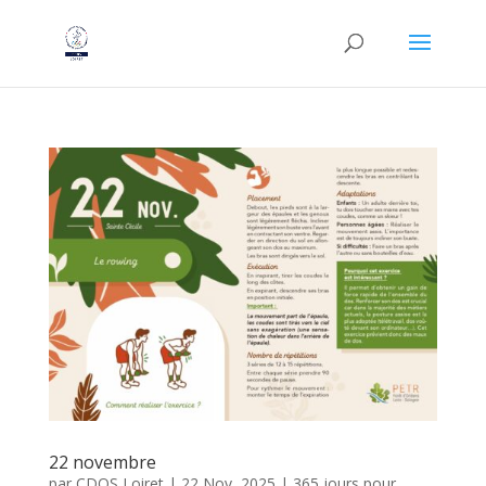
22 novembre
par
CDOS Loiret
|
22 Nov, 2025
|
365 jours pour