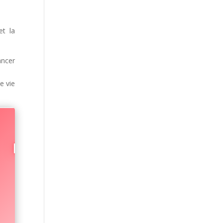
et la
ancer
e vie