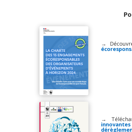
Po
→ Découvr
écorespons
→ Téléch
innovante
dérèglemen