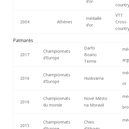
d’or
countr
VTT
médaille
2004
Athènes
Cross-
d’or
countr
Palmarès
Darfo
méd
Championnats
2017
Boario
d’Europe
arg
Terme
méd
Championnats
2016
Huskvarna
d’Europe
or
méd
Championnats
Nové Město
2016
du monde
na Moravě
bro
méd
Championnats
Chies
2015
d’Europe
d’Alpago