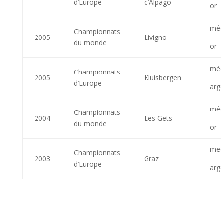
d’Europe
d’Alpago
or
méd
Championnats
2005
Livigno
du monde
or
méd
Championnats
2005
Kluisbergen
d’Europe
arg
méd
Championnats
2004
Les Gets
du monde
or
méd
Championnats
2003
Graz
d’Europe
arg