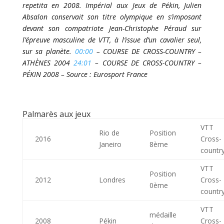
repetita en 2008. Impérial aux Jeux de Pékin, Julien
Absalon conservait son titre olympique en s’imposant
devant son compatriote Jean-Christophe Péraud sur
l’épreuve masculine de VTT, à l’issue d’un cavalier seul,
sur sa planète.
00:00
– COURSE DE CROSS-COUNTRY –
ATHÈNES 2004
24:01
– COURSE DE CROSS-COUNTRY –
PÉKIN 2008 – Source : Eurosport France
Palmarès aux jeux
VTT
Rio de
Position
2016
Cross-
Janeiro
8ème
countr
VTT
Position
2012
Londres
Cross-
0ème
countr
VTT
médaille
2008
Pékin
Cross-