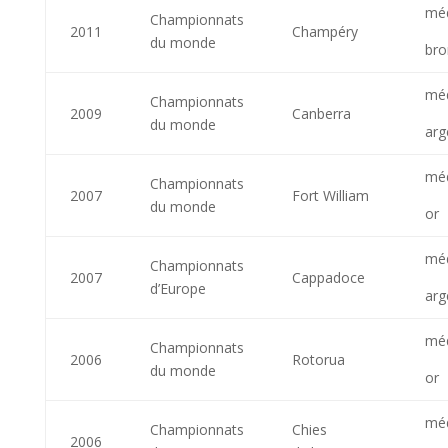
méd
Championnats
2011
Champéry
du monde
bro
méd
Championnats
2009
Canberra
du monde
arg
méd
Championnats
2007
Fort William
du monde
or
méd
Championnats
2007
Cappadoce
d’Europe
arg
méd
Championnats
2006
Rotorua
du monde
or
méd
Championnats
Chies
2006