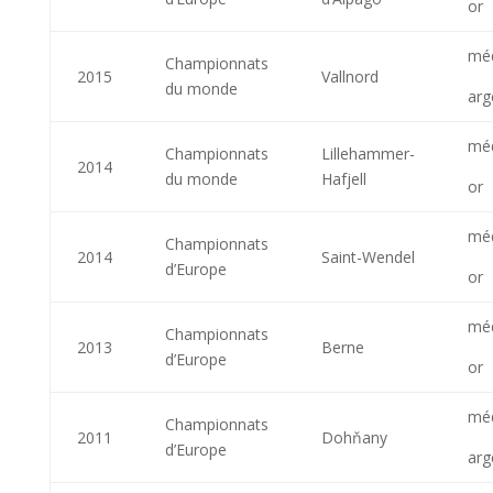
or
méd
Championnats
2015
Vallnord
du monde
arg
méd
Championnats
Lillehammer-
2014
du monde
Hafjell
or
méd
Championnats
2014
Saint-Wendel
d’Europe
or
méd
Championnats
2013
Berne
d’Europe
or
méd
Championnats
2011
Dohňany
d’Europe
arg