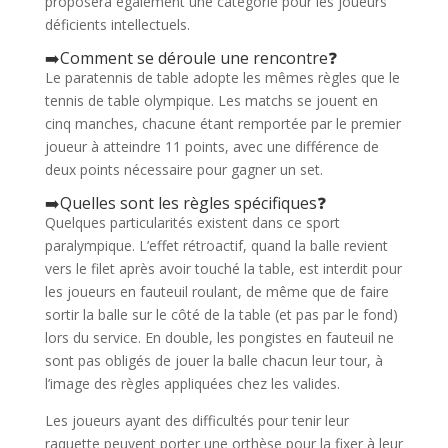
proposera également une catégorie pour
les joueurs
déficients intellectuels.
➡️Comment se déroule une rencontre❓
Le paratennis de table adopte les mêmes règles que le
tennis de table olympique. Les matchs se jouent en
cinq manches, chacune étant remportée par le premier
joueur à atteindre 11 points, avec une différence de
deux points nécessaire pour gagner un set.
➡️Quelles sont les règles spécifiques❓
Quelques particularités existent dans ce sport
paralympique. L’effet rétroactif, quand la balle revient
vers le filet après avoir touché la table, est interdit pour
les joueurs en fauteuil roulant, de même que de faire
sortir la balle sur le côté de la table (et pas par le fond)
lors du service. En double, les pongistes en fauteuil ne
sont pas obligés de jouer la balle chacun leur tour, à
l’image des règles appliquées chez les valides.
Les joueurs ayant des difficultés pour tenir leur
raquette peuvent porter une orthèse pour la fixer à leur