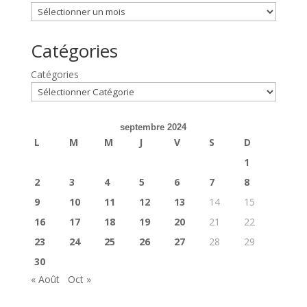
Catégories
Catégories
septembre 2024
L
M
M
J
V
S
D
1
2
3
4
5
6
7
8
9
10
11
12
13
14
15
16
17
18
19
20
21
22
23
24
25
26
27
28
29
30
« Août
Oct »