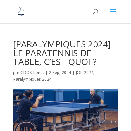
[PARALYMPIQUES 2024]
LE PARATENNIS DE
TABLE, C’EST QUOI ?
par
CDOS Loiret
|
2 Sep, 2024
|
JOP 2024
,
Paralympiques 2024