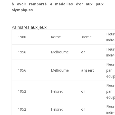
à avoir remporté 4 médailles d’or aux Jeux
olympiques
.
Palmarès aux jeux
Fleur
1960
Rome
8ème
indiv
Fleur
1956
Melbourne
or
indiv
Fleur
1956
Melbourne
argent
par
équi
Fleur
1952
Helsinki
or
par
équi
Fleur
1952
Helsinki
or
indiv