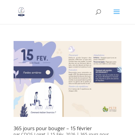
365 jours pour bouger – 15 février
par
CDOS Loiret
|
15 Fév, 2026
|
365 jours pour