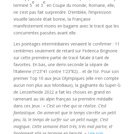
e
e
terminé 5
et 3
en Coupe du monde, Romane, elle,
ne s’est pas fait surprendre. D’emblée, l’impression
visuelle laissée était bonne, la Française
manifestement moins en bagarre avec le tracé que les
concurrentes passées avant elle.
Les pointages intermédiaires venaient le confirmer : 11
centièmes seulement de retard sur Federica Brignone
sur cette première partie de tracé fatale à tant de
favorites. En bas, une demi-seconde la sépare de
l’Italienne (1’23’’41 contre 1’23’’82)… et de l’or. Pour son
premier Top 10 aux Jeux Olympiques (elle n’en compte
aucun non plus aux Mondiaux), la gagnante du Super-G
de Lenzerheide 2022 a fait les choses en grand en
ramenant au ski alpin français sa première médaille
dans ces Jeux : «
C’est un rêve qui se réalise. C’est
fantastique. On aimerait que le temps s’arrête un petit
peu, là, le temps de surfer sur un petit nuage. C’est
magique. Cette semaine était très, très mal partie, et
finalement elle se termine en beauté. »
Lire son