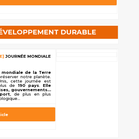
DÉVELOPPEMENT DURABLE
E]
JOURNÉE MONDIALE
 mondiale de la Terre
préserver notre planète.
nis, cette journée est
 plus de
190 pays
.
Elle
rises, gouvernements…
port
, de plus en plus
ologique...
ticle