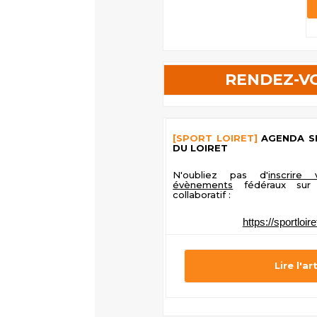
RENDEZ-VO
[SPORT LOIRET]
AGENDA S
DU LOIRET
N'oubliez pas d'
inscrire
évènements
fédéraux sur 
collaboratif :
https://sportloir
Lire l'ar