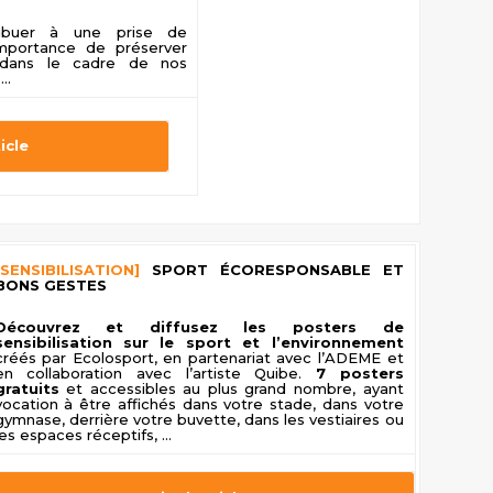
ribuer à une prise de
'importance de préserver
 dans le cadre de nos
..
ticle
[SENSIBILISATION]
SPORT ÉCORESPONSABLE ET
BONS GESTES
Découvrez et diffusez les posters de
sensibilisation sur le sport et l’environnement
créés par Ecolosport, en partenariat avec l’ADEME et
en collaboration avec l’artiste Quibe.
7 posters
gratuits
et accessibles au plus grand nombre, ayant
vocation à être affichés dans votre stade, dans votre
gymnase, derrière votre buvette, dans les vestiaires ou
les espaces réceptifs, ...