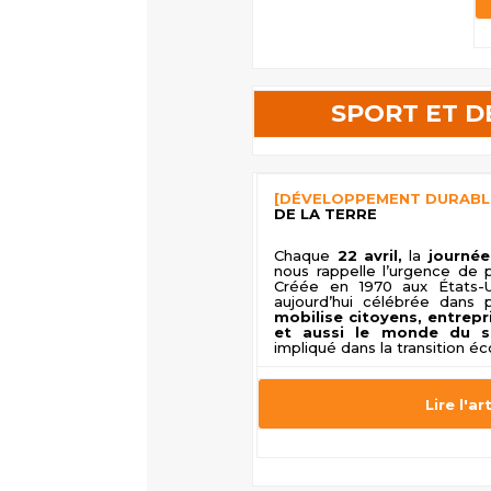
SPORT ET 
[DÉVELOPPEMENT DURABL
DE LA TERRE
Chaque
22 avril,
la
journée
nous rappelle l’urgence de 
Créée en 1970 aux États-U
aujourd’hui célébrée dans
mobilise citoyens, entrep
et aussi le monde du s
impliqué dans la transition éc
Lire l'ar