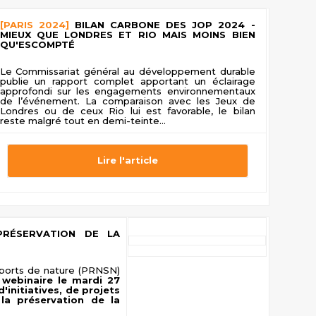
[PARIS 2024]
BILAN CARBONE DES JOP 2024 -
MIEUX QUE LONDRES ET RIO MAIS MOINS BIEN
QU'ESCOMPTÉ
Le Commissariat général au développement durable
publie un rapport complet apportant un éclairage
approfondi sur les engagements environnementaux
de l’événement. La comparaison avec les Jeux de
Londres ou de ceux Rio lui est favorable, le bilan
reste malgré tout en demi-teinte...
Lire l'article
RÉSERVATION DE LA
sports de nature (PRNSN)
n
webinaire le mardi 27
d'initiatives, de projets
la préservation de la