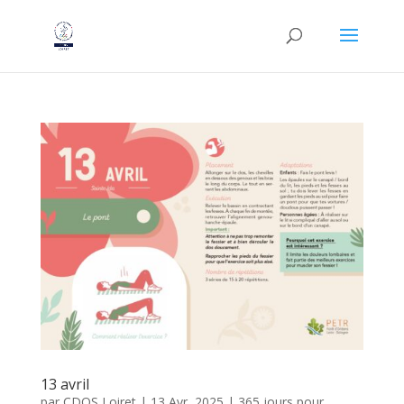
13 avril
par
CDOS Loiret
|
13 Avr, 2025
|
365 jours pour