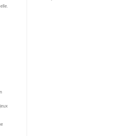
elle.
an
Jeux
ue