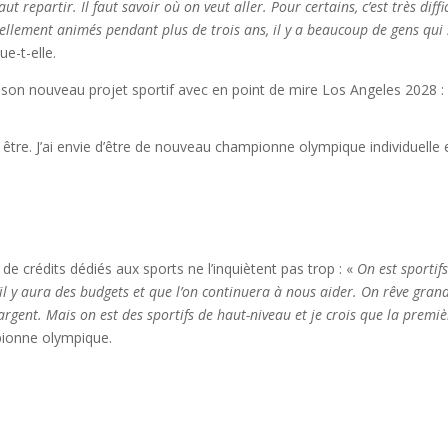
 repartir. Il faut savoir où on veut aller. Pour certains, c’est très diffic
ellement animés pendant plus de trois ans, il y a beaucoup de gens qui 
que-t-elle.
 son nouveau projet sportif avec en point de mire Los Angeles 2028 :
r y être. J’ai envie d’être de nouveau championne olympique individuelle 
de crédits dédiés aux sports ne l’inquiètent pas trop : «
On est sportif
il y aura des budgets et que l’on continuera à nous aider. On rêve grand
argent. Mais on est des sportifs de haut-niveau et je crois que la premi
mpionne olympique.