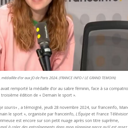
, médaillée d’or aux JO de Paris 2024. (FRANCE INFO / LE GRAND TEMOIN)
avait remporté la médaille d’or au sabre féminin, face à sa compatri
a troisième édition de « Demain le sport ».
 je souris
« , a témoigné, jeudi 28 novembre 2024, sur franceinfo, Ma
main le sport », organisée par franceinfo,
L’Équipe
et France Télévisio
crimeuse est encore sur son petit nuage après son titre suprême,
u mal à caler des entraînements dans mon planning parce qu’il est assez