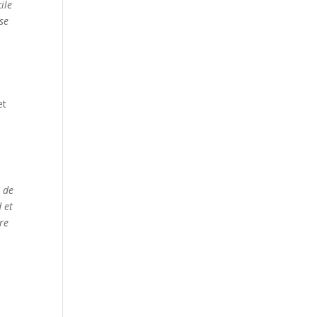
ile
se
et
s de
 et
ère