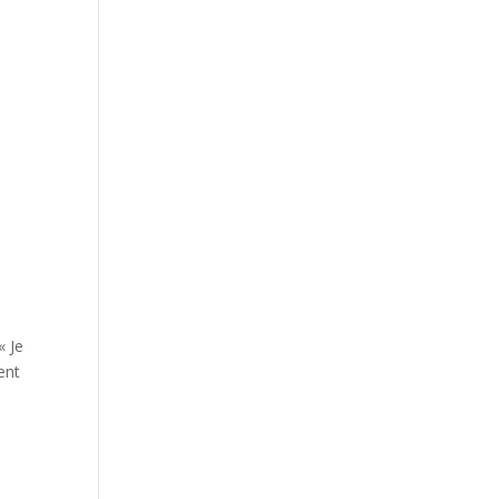
« Je
ent