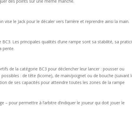
arquer des points sur une même manche.
n vise le Jack pour le décaler vers l’arrière et reprendre ainsi la main.
ie BC3. Les principales qualités d’une rampe sont sa stabilité, sa pratic
a pente.
portifs de la catégorie BC3 pour déclencher leur lancer : pousser ou
t possibles : de tête (licorne), de main/poignet ou de bouche (suivant 
nction de ses capacités pour atteindre toutes les zones de la rampe
e – pour permettre à l’arbitre d’indiquer le joueur qui doit jouer le