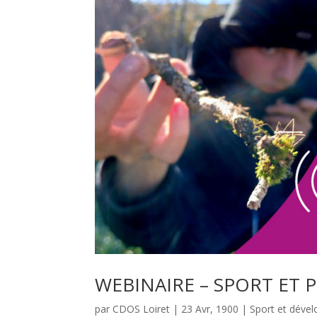
WEBINAIRE – SPORT ET 
par
CDOS Loiret
|
23 Avr, 1900
|
Sport et déve