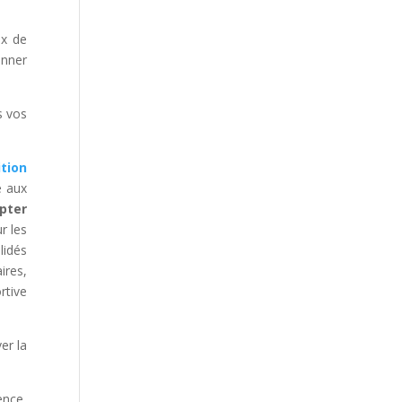
ux de
onner
s vos
tion
se aux
opter
r les
lidés
ires,
rtive
er la
ence,