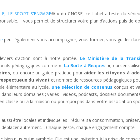
E, LE SPORT S’ENGAGE
® » du CNOSF, ce Label atteste du série
nsable. Il vous permet de structurer votre plan d’actions puis de d
le
peut également vous accompagner, vous former, vous guider dan
eviers d’action sont à notre portée.
Le Ministère de la Transi
 outils pédagogiques comme
«
La Boîte à Risques
»
, qui sensibili
oires
, ou encore un guide pratique pour
aider les citoyens à ad
 respectueux du vivant
et nombre de ressources pédagogiques pou
cole élémentaire au lycée,
une sélection de contenus
conçus et va
 dans leurs domaines ; variés : vidéos, podcasts, dossiers documenta
es en classe ou à la maison ou pourquoi pas dans votre association spo
 aussi être locales et individuelles : réduire sa consommation, préserv
, se déplacer autrement… Chaque geste, chaque engagement compte.
bien plus qu’un symbole. Elle est une invitation à la prise de consci