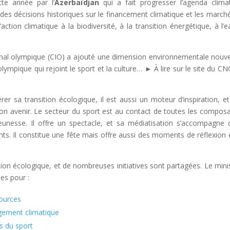
ette année par l’
Azerbaïdjan
qui a fait progresser l’agenda clima
es décisions historiques sur le financement climatique et les march
’action climatique à la biodiversité, à la transition énergétique, à l’e
onal olympique (CIO) a ajouté une dimension environnementale nouve
ympique qui rejoint le sport et la culture… ► À lire sur le site du CN
rer sa transition écologique, il est aussi un moteur d’inspiration, et
son avenir. Le secteur du sport est au contact de toutes les compos
jeunesse. Il offre un spectacle, et sa médiatisation s’accompagne 
s. Il constitue une fête mais offre aussi des moments de réflexion 
tion écologique, et de nombreuses initiatives sont partagées. Le mini
es pour :
sources
ngement climatique
s du sport