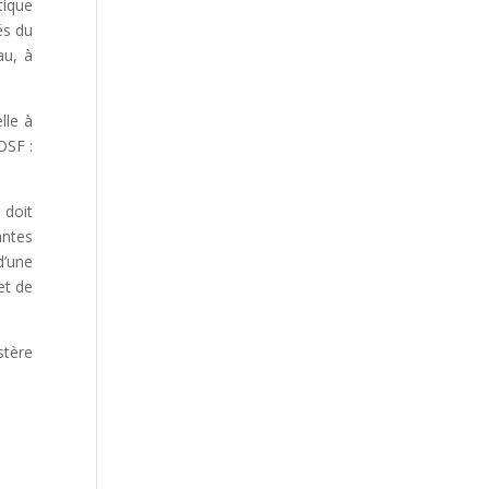
tique
és du
au, à
lle à
OSF :
 doit
antes
d’une
et de
stère